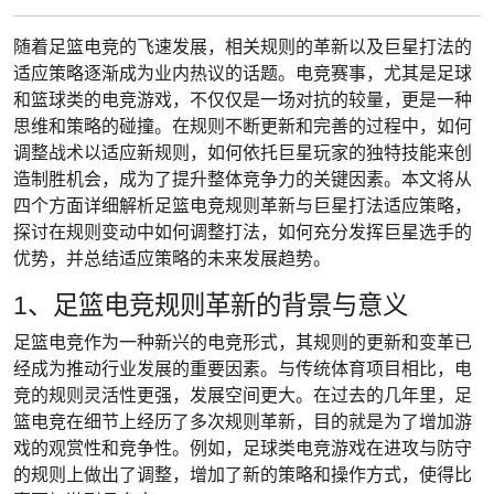
随着足篮电竞的飞速发展，相关规则的革新以及巨星打法的
适应策略逐渐成为业内热议的话题。电竞赛事，尤其是足球
和篮球类的电竞游戏，不仅仅是一场对抗的较量，更是一种
思维和策略的碰撞。在规则不断更新和完善的过程中，如何
调整战术以适应新规则，如何依托巨星玩家的独特技能来创
造制胜机会，成为了提升整体竞争力的关键因素。本文将从
四个方面详细解析足篮电竞规则革新与巨星打法适应策略，
探讨在规则变动中如何调整打法，如何充分发挥巨星选手的
优势，并总结适应策略的未来发展趋势。
1、足篮电竞规则革新的背景与意义
足篮电竞作为一种新兴的电竞形式，其规则的更新和变革已
经成为推动行业发展的重要因素。与传统体育项目相比，电
竞的规则灵活性更强，发展空间更大。在过去的几年里，足
篮电竞在细节上经历了多次规则革新，目的就是为了增加游
戏的观赏性和竞争性。例如，足球类电竞游戏在进攻与防守
的规则上做出了调整，增加了新的策略和操作方式，使得比