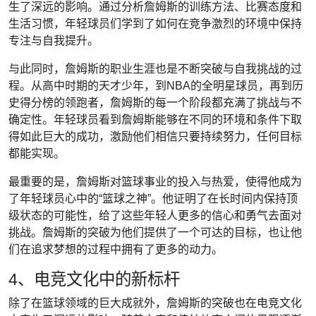
生了深远的影响。通过分析詹姆斯的训练方法、比赛态度和
生活习惯，年轻球员们学到了如何在竞争激烈的环境中保持
专注与自我提升。
与此同时，詹姆斯的职业生涯也是不断突破与自我挑战的过
程。从高中时期的天才少年，到NBA的全明星球员，再到历
史得分榜的领跑者，詹姆斯的每一个阶段都充满了挑战与不
确定性。年轻球员看到詹姆斯能够在不同的环境和条件下取
得如此巨大的成功，激励他们相信只要持续努力，任何目标
都能实现。
最重要的是，詹姆斯对篮球事业的投入与热爱，使得他成为
了年轻球员心中的“篮球之神”。他证明了在长时间内保持顶
级状态的可能性，给了这些年轻人更多的信心和勇气去面对
挑战。詹姆斯的突破为他们提供了一个可达的目标，也让他
们在追求梦想的过程中拥有了更多的动力。
4、电竞文化中的新标杆
除了在篮球领域的巨大成就外，詹姆斯的突破也在电竞文化