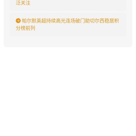
泛关注
帕尔默英超持续高光连场破门助切尔西稳居积
分榜前列
华体会hth
.
华体会-华体会平台-华体会体育官网🧧「冷月推荐」🧧华体会为用户
提供最新的体育赛事和资讯。通过华体会hth官网,您可以获取赛事直
播和专家分析。hth平台致力于提供卓越的用户体验,让您轻松享受体