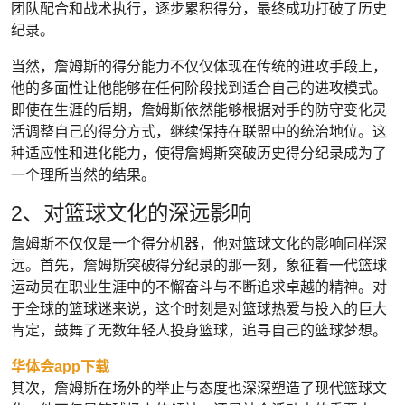
团队配合和战术执行，逐步累积得分，最终成功打破了历史
纪录。
当然，詹姆斯的得分能力不仅仅体现在传统的进攻手段上，
他的多面性让他能够在任何阶段找到适合自己的进攻模式。
即使在生涯的后期，詹姆斯依然能够根据对手的防守变化灵
活调整自己的得分方式，继续保持在联盟中的统治地位。这
种适应性和进化能力，使得詹姆斯突破历史得分纪录成为了
一个理所当然的结果。
2、对篮球文化的深远影响
詹姆斯不仅仅是一个得分机器，他对篮球文化的影响同样深
远。首先，詹姆斯突破得分纪录的那一刻，象征着一代篮球
运动员在职业生涯中的不懈奋斗与不断追求卓越的精神。对
于全球的篮球迷来说，这个时刻是对篮球热爱与投入的巨大
肯定，鼓舞了无数年轻人投身篮球，追寻自己的篮球梦想。
华体会app下载
其次，詹姆斯在场外的举止与态度也深深塑造了现代篮球文