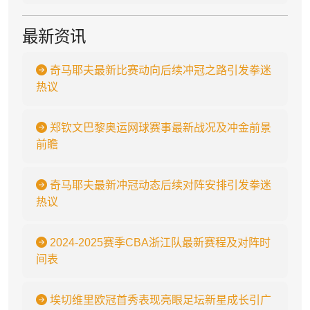
最新资讯
奇马耶夫最新比赛动向后续冲冠之路引发拳迷
热议
郑钦文巴黎奥运网球赛事最新战况及冲金前景
前瞻
奇马耶夫最新冲冠动态后续对阵安排引发拳迷
热议
2024-2025赛季CBA浙江队最新赛程及对阵时
间表
埃切维里欧冠首秀表现亮眼足坛新星成长引广