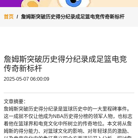
首页
詹姆斯突破历史得分纪录成足篮电竞传奇新标杆
詹姆斯突破历史得分纪录成足篮电竞
传奇新标杆
2025-05-07 06:00:09
文章摘要：
詹姆斯突破历史得分纪录是篮球历史中的一大里程碑事件。
这一成就不仅让他成为NBA历史得分榜的领军人物，也标志
着他在篮球界和电竞文化中所树立的传奇地位。本文将从詹
姆斯的得分能力、对篮球文化的影响、对年轻球员的激励、