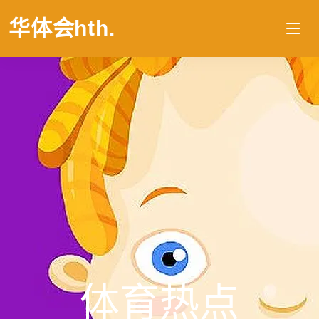
华体会hth
.
体育热点