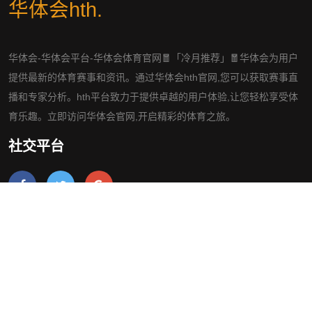
华体会hth
.
华体会-华体会平台-华体会体育官网🧧「冷月推荐」🧧华体会为用户
提供最新的体育赛事和资讯。通过华体会hth官网,您可以获取赛事直
播和专家分析。hth平台致力于提供卓越的用户体验,让您轻松享受体
育乐趣。立即访问华体会官网,开启精彩的体育之旅。
社交平台
导航
关于华体会hth
体育热点
体育明星
服务宗旨