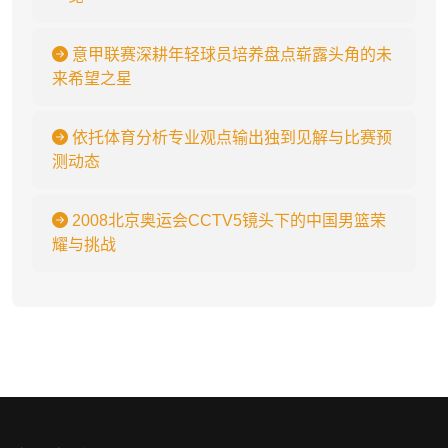
意甲联赛深耕年轻球员培养盘点崭露头角的未
来希望之星
依托体育分析专业观点输出独到见解与比赛预
测动态
2008北京奥运会CCTV5镜头下的中国男篮荣
耀与挑战