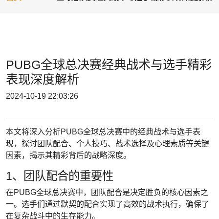
PUBG全球总决赛经典战术与选手精彩
表现深度解析
2024-10-19 22:03:26
本文将深入分析PUBG全球总决赛中的经典战术与选手表
现，探讨团队配合、个人技巧、战术选择及心理素质等关键
因素，揭示其精彩背后的战略深度。
1、团队配合的重要性
在PUBG全球总决赛中，团队配合是决定胜负的核心因素之
一。选手们通过默契的配合实现了高效的战术执行，确保了
在复杂战斗中的生存能力。