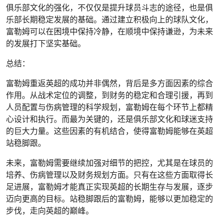
俱乐部文化的强化，不仅仅是提升球员斗志的途径，也是俱
乐部长期稳定发展的基础。通过建立积极向上的球队文化，
富勒姆可以在困境中保持冷静，在顺境中保持谦逊，为未来
的发展打下坚实基础。
总结：
富勒姆重返英超的成功并非偶然，背后是多方面因素的综合
作用。从战术定位的调整，到财务的稳定和合理引援，再到
人员配置与伤病管理的科学规划，富勒姆在每个环节上都精
心设计和执行。而最为关键的，还是俱乐部文化和球迷支持
的巨大力量。这些因素的有机结合，使得富勒姆能够在英超
站稳脚跟。
未来，富勒姆需要继续加强对细节的把控，尤其是在球员的
培养、伤病管理以及财务规划方面。只有在这些方面取得长
足进展，富勒姆才能真正实现英超的长期生存与发展，逐步
迈向更高的目标。站稳脚跟后的富勒姆，能够以更加稳定的
步伐，走向英超的巅峰。