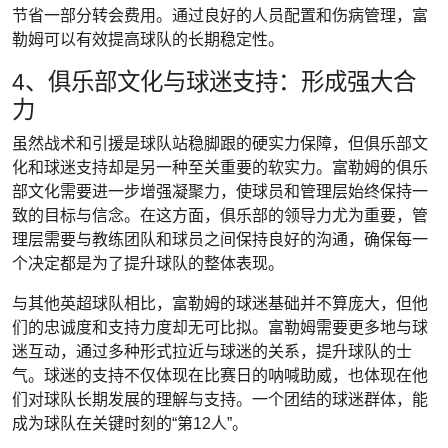
节省一部分转会费用。通过良好的人员配置和伤病管理，富
勒姆可以有效提高球队的长期稳定性。
4、俱乐部文化与球迷支持：形成强大合
力
虽然战术和引援是球队站稳脚跟的硬实力保障，但俱乐部文
化和球迷支持却是另一种至关重要的软实力。富勒姆的俱乐
部文化需要进一步增强凝聚力，使球员和管理层始终保持一
致的目标与信念。在这方面，俱乐部的领导力尤为重要，管
理层需要与教练团队和球员之间保持良好的沟通，确保每一
个决定都是为了提升球队的整体表现。
与其他英超球队相比，富勒姆的球迷基础并不算庞大，但他
们的忠诚度和支持力度却无可比拟。富勒姆需要更多地与球
迷互动，通过多种形式拉近与球迷的关系，提升球队的士
气。球迷的支持不仅体现在比赛日的呐喊助威，也体现在他
们对球队长期发展的理解与支持。一个团结的球迷群体，能
成为球队在关键时刻的“第12人”。