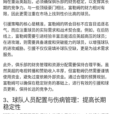
姆在重返英超后，必须确保俱乐部的财务稳定，以支撑其长
期的竞争力。与一些顶级豪门相比，富勒姆的财力相对有
限，因此更需注重在市场上找到性价比高的球员。
引援策略的核心是精准，富勒姆的转会目标不应盲目追逐名
气，而应注重球员的实际需求和战术契合度。例如，在后防
线上，富勒姆需要引进经验丰富且能适应英超高压的球员；
在进攻端，则需要具备速度和突破能力的球员，以增强球队
的进攻威胁。引援不仅仅是填补球队空缺，更是为战术需求
服务。
此外，俱乐部的财务管理和资源分配需要保持合理平衡。虽
然英超的电视转播和赞助收入丰厚，但富勒姆仍然需要谨慎
使用资金，避免过度依赖外部资金。通过合理的预算规划，
富勒姆可以确保在稳定财务的基础上，进行有效的引援和球
员更新，保持长远的竞争力。
3、球队人员配置与伤病管理：提高长期
稳定性