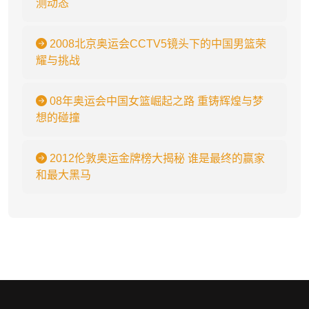
测动态
2008北京奥运会CCTV5镜头下的中国男篮荣
耀与挑战
08年奥运会中国女篮崛起之路 重铸辉煌与梦
想的碰撞
2012伦敦奥运金牌榜大揭秘 谁是最终的赢家
和最大黑马