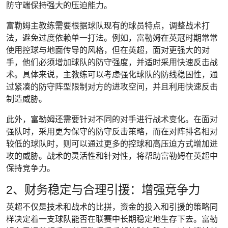
防守端保持强大的压迫能力。
富勒姆主教练需要根据球队现有的球员特点，调整战术打
法，避免过度依赖单一打法。例如，富勒姆在英冠时期常常
使用控球与地面传导的风格，但在英超，面对更强大的对
手，他们必须增加球队的防守强度，并适时采用快速反击战
术。具体来说，主教练可以考虑强化球队的防线稳固性，通
过紧凑的防守阵型限制对方的进攻空间，并且利用快速反击
制造威胁。
此外，富勒姆还需要针对不同的对手进行战术变化。在面对
强队时，采用更为保守的防守反击策略，而在对阵排名相对
较低的球队时，则可以通过更多的控球和高压迫方式增加进
攻的威胁。战术的灵活性和针对性，将帮助富勒姆在英超中
保持竞争力。
2、财务稳定与合理引援：增强竞争力
英超不仅是技术和战术的比拼，资金的投入和引援的策略同
样决定着一支球队能否在联赛中长期稳定地生存下去。富勒