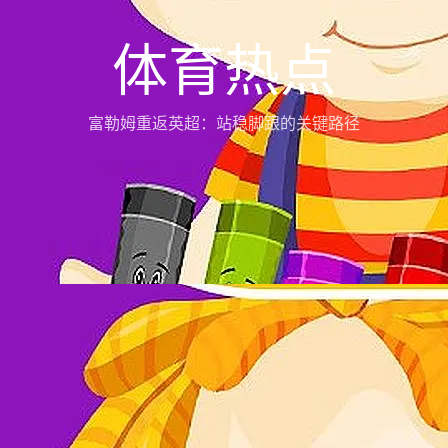
体育热点
富勒姆重返英超：站稳脚跟的关键路径