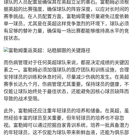
球队的人员配置是确保其在英超立足的基石。富勒姆必须根
据英超的比赛强度，确保球队的阵容深度，以应对长时间的
赛季挑战。在人员配置方面，富勒姆需要尽量避免过度依赖
单一球员，尤其是在英超这样竞争激烈的环境下，球队必须
有足够的替补力量，确保每一场比赛都能够维持高水平的竞
技状态。
而伤病管理对于任何英超球队来说，都是决定成绩的关键因
素之一。富勒姆必须加强球队的医疗团队和训练设施，合理
安排球员的训练和休息时间，尽量减少伤病的发生。在英超
赛季长达九个月，伤病管理尤其重要。保持球员的健康，不
仅能让球队始终处于最佳状态，还能避免因核心球员缺阵而
导致的战术受限。
此外，富勒姆还应注重年轻球员的培养和储备。在英超，虽
然经验丰富的球员至关重要，但年轻球员的培养也不容忽
视。富勒姆可以通过挖掘自家青训系统，培养一批具备潜力
的年轻球员，这不仅能为球队带来新鲜血液，还能为俱乐部