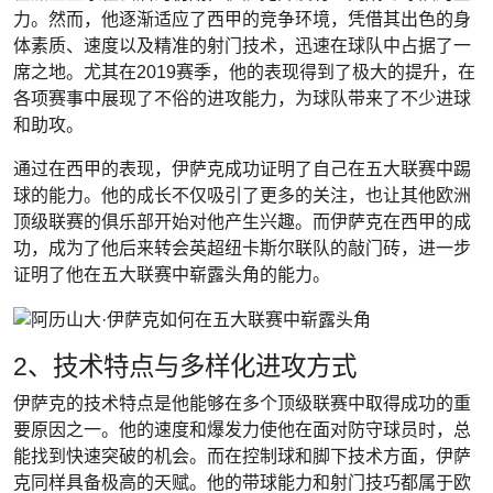
力。然而，他逐渐适应了西甲的竞争环境，凭借其出色的身
体素质、速度以及精准的射门技术，迅速在球队中占据了一
席之地。尤其在2019赛季，他的表现得到了极大的提升，在
各项赛事中展现了不俗的进攻能力，为球队带来了不少进球
和助攻。
通过在西甲的表现，伊萨克成功证明了自己在五大联赛中踢
球的能力。他的成长不仅吸引了更多的关注，也让其他欧洲
顶级联赛的俱乐部开始对他产生兴趣。而伊萨克在西甲的成
功，成为了他后来转会英超纽卡斯尔联队的敲门砖，进一步
证明了他在五大联赛中崭露头角的能力。
2、技术特点与多样化进攻方式
伊萨克的技术特点是他能够在多个顶级联赛中取得成功的重
要原因之一。他的速度和爆发力使他在面对防守球员时，总
能找到快速突破的机会。而在控制球和脚下技术方面，伊萨
克同样具备极高的天赋。他的带球能力和射门技巧都属于欧