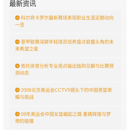
最新资讯
科尔宾卡罗尔最新赛场表现职业生涯近期动向
一览
意甲联赛深耕年轻球员培养盘点崭露头角的未
来希望之星
依托体育分析专业观点输出独到见解与比赛预
测动态
2008北京奥运会CCTV5镜头下的中国男篮荣
耀与挑战
08年奥运会中国女篮崛起之路 重铸辉煌与梦
想的碰撞