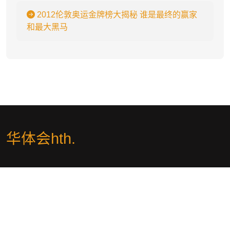
2012伦敦奥运金牌榜大揭秘 谁是最终的赢家
和最大黑马
华体会hth
.
华体会-华体会平台-华体会体育官网🧧「冷月推荐」🧧华体会为用户
提供最新的体育赛事和资讯。通过华体会hth官网,您可以获取赛事直
播和专家分析。hth平台致力于提供卓越的用户体验,让您轻松享受体
育乐趣。立即访问华体会官网,开启精彩的体育之旅。