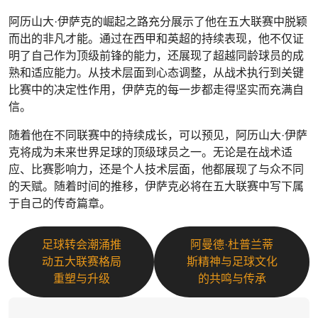
阿历山大·伊萨克的崛起之路充分展示了他在五大联赛中脱颖
而出的非凡才能。通过在西甲和英超的持续表现，他不仅证
明了自己作为顶级前锋的能力，还展现了超越同龄球员的成
熟和适应能力。从技术层面到心态调整，从战术执行到关键
比赛中的决定性作用，伊萨克的每一步都走得坚实而充满自
信。
随着他在不同联赛中的持续成长，可以预见，阿历山大·伊萨
克将成为未来世界足球的顶级球员之一。无论是在战术适
应、比赛影响力，还是个人技术层面，他都展现了与众不同
的天赋。随着时间的推移，伊萨克必将在五大联赛中写下属
于自己的传奇篇章。
足球转会潮涌推
阿曼德·杜普兰蒂
动五大联赛格局
斯精神与足球文化
重塑与升级
的共鸣与传承