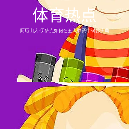
体育热点
阿历山大·伊萨克如何在五大联赛中崭露头角