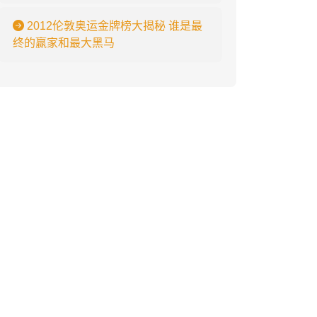
2012伦敦奥运金牌榜大揭秘 谁是最
终的赢家和最大黑马