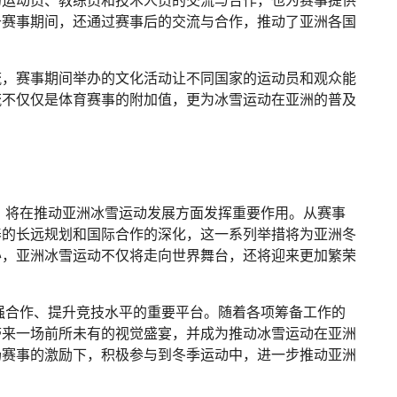
的运动员、教练员和技术人员的交流与合作，也为赛事提供
于赛事期间，还通过赛事后的交流与合作，推动了亚洲各国
流，赛事期间举办的文化活动让不同国家的运动员和观众能
流不仅仅是体育赛事的附加值，更为冰雪运动在亚洲的普及
事，将在推动亚洲冰雪运动发展方面发挥重要作用。从赛事
养的长远规划和国际合作的深化，这一系列举措将为亚洲冬
办，亚洲冰雪运动不仅将走向世界舞台，还将迎来更加繁荣
加强合作、提升竞技水平的重要平台。随着各项筹备工作的
带来一场前所未有的视觉盛宴，并成为推动冰雪运动在亚洲
场赛事的激励下，积极参与到冬季运动中，进一步推动亚洲