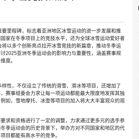
的重要里程碑，标志着亚洲地区冰雪运动的进一步发展和推
洲国家在冬季项目上的竞技水平，还为全球冰雪运动爱好者
动会将以多个创新亮点拉开冰雪竞技的新篇章，推动冬季运
讨2025亚洲冬季运动会的影响力与重要性，涵盖赛事规
个维度。
和多样性，不仅设立了传统的滑雪、滑冰等项目，还增加了
排，赛事组委会力求让每一项运动都能最大限度地发挥其独
。例如，雪地摩托、冰壶等项目的加入将大大丰富观众的观
赛要求和资格进行了一定的调整，力求通过更多元的选手参
洲冬季运动会的历史背景下，举办方对不同国家和地区的代
个项目都能有高水平的竞争。