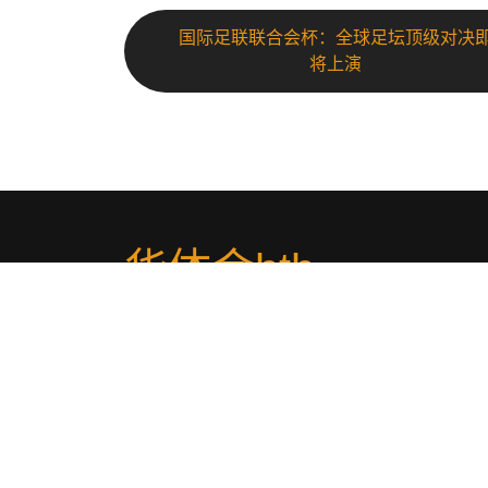
国际足联联合会杯：全球足坛顶级对决
将上演
华体会hth
.
华体会-华体会平台-华体会体育官网🧧「冷月推荐」🧧
体会为用户提供最新的体育赛事和资讯。通过华体会ht
网,您可以获取赛事直播和专家分析。hth平台致力于提
卓越的用户体验,让您轻松享受体育乐趣。立即访问华
官网,开启精彩的体育之旅。