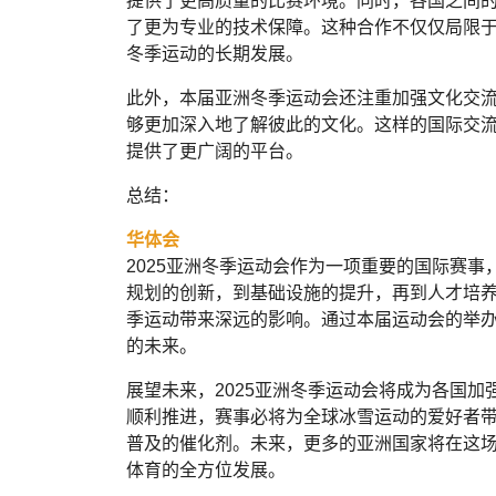
提供了更高质量的比赛环境。同时，各国之间
了更为专业的技术保障。这种合作不仅仅局限
冬季运动的长期发展。
此外，本届亚洲冬季运动会还注重加强文化交
够更加深入地了解彼此的文化。这样的国际交
提供了更广阔的平台。
总结：
华体会
2025亚洲冬季运动会作为一项重要的国际赛
规划的创新，到基础设施的提升，再到人才培
季运动带来深远的影响。通过本届运动会的举
的未来。
展望未来，2025亚洲冬季运动会将成为各国
顺利推进，赛事必将为全球冰雪运动的爱好者
普及的催化剂。未来，更多的亚洲国家将在这
体育的全方位发展。