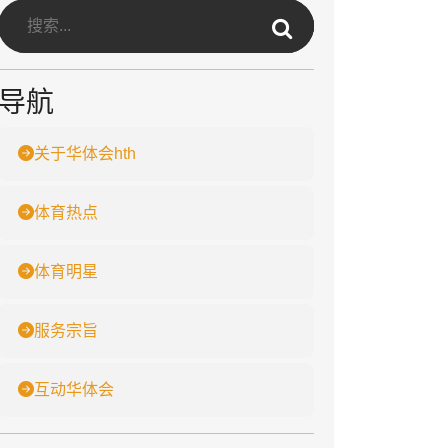
导航
关于华体会hth
体育热点
体育明星
服务宗旨
互动华体会