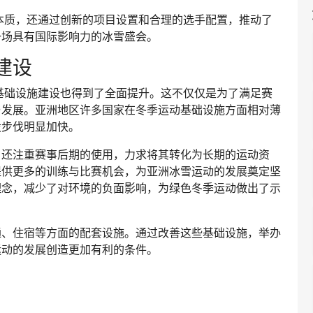
的本质，还通过创新的项目设置和合理的选手配置，推动了
一场具有国际影响力的冰雪盛会。
建设
的基础设施建设也得到了全面提升。这不仅仅是为了满足赛
与发展。亚洲地区许多国家在冬季运动基础设施方面相对薄
设步伐明显加快。
，还注重赛事后期的使用，力求将其转化为长期的运动资
提供更多的训练与比赛机会，为亚洲冰雪运动的发展奠定坚
理念，减少了对环境的负面影响，为绿色冬季运动做出了示
通、住宿等方面的配套设施。通过改善这些基础设施，举办
运动的发展创造更加有利的条件。