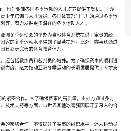
盛会，也为亚洲各国冬季运动的人才培养提供了契机。举办
的青少年培训与人才选拔。各国体育部门已开始通过冬季运
计划等，着力发掘更多潜在的冬季运动人才。
，亚洲冬季运动会的举办为当地体育系统提供了宝贵的经
些国家的冬季运动水平得到了显著提升。此外，赛事还通过
各国建立更完善的体育教育体系。
上，还包括教练员和裁判员的培养。为了确保赛事的顺利进
培训力度，这为推动亚洲冬季运动的长期发展提供了人才支
之间的紧密合作。为了确保赛事的高质量，主办方通过多方
理、技术支持等方面，与世界其他冰雪强国展开了深入的合
员会的密切合作，不仅提升了赛事的组织水平，还为运动员