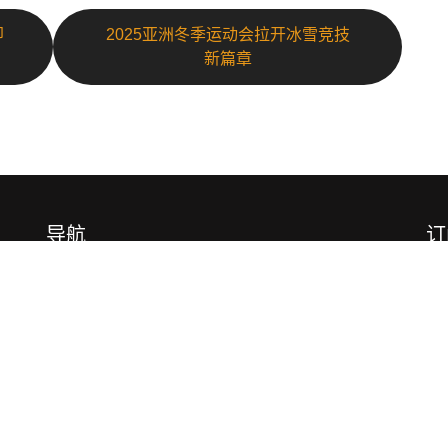
即
2025亚洲冬季运动会拉开冰雪竞技
新篇章
导航
订
关于华体会hth
体育热点
订
华
体育明星
服务宗旨
h官
互动华体会
供
体会