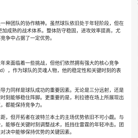
是一种团队的协作精神。虽然球队依旧处于年轻阶段，但在
更加成熟的战术体系。整体防守稳固，进攻效率提高，尤
部竞争中占据了一定优势。
近年来面临着一些挑战，但他们依然拥有强大的核心竞争
illard），作为球队的灵魂人物，他的稳定性和关键时刻的表
领导力同样是球队成功的重要因素。无论是三分远射，还是
键时刻能够稳住阵脚。更重要的是，利拉德在场上所展现出
境，都能保持竞争力。
差距，但开拓者在波特兰本土的主场优势依旧不可小觑。与
验，能够在关键时刻调整战术，抵挡住雷霆的年轻冲击。团
类对决中能够保持优势的关键因素。