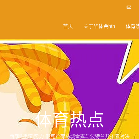
首页
关于华体会hth
体育
体育热点
西部崛起新势力 俄克拉荷马城雷霆与波特兰开拓者对决