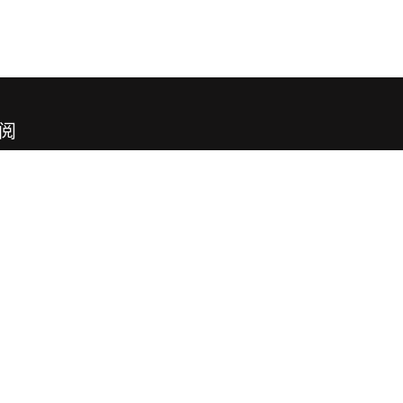
阅
阅我们的邮箱地址以获取最大的活动优惠力度哦!