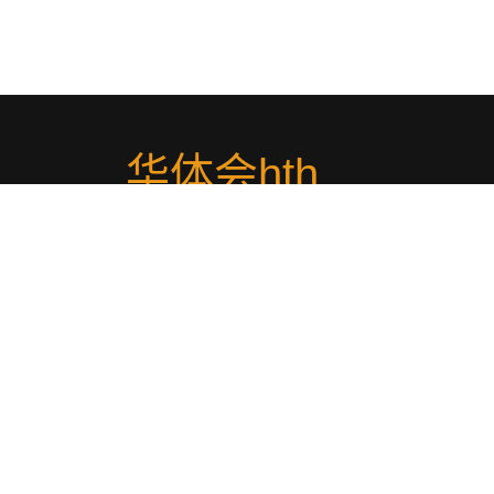
华体会hth
.
华体会-华体会平台-华体会体育官网🧧「冷月推荐」🧧
体会为用户提供最新的体育赛事和资讯。通过华体会ht
网,您可以获取赛事直播和专家分析。hth平台致力于提
卓越的用户体验,让您轻松享受体育乐趣。立即访问华
官网,开启精彩的体育之旅。
社交平台