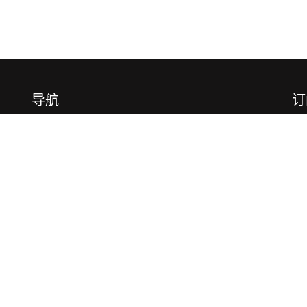
导航
订
关于华体会hth
体育热点
订
华
体育明星
服务宗旨
h官
互动华体会
供
体会