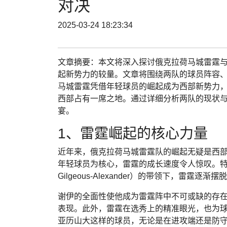
对决
2025-03-24 18:23:34
文章摘要：本文将深入探讨俄克拉荷马城雷霆
起新势力的较量。文章将围绕两队的球员阵容
马城雷霆凭借年轻球员的崛起成为西部新势力
西部占有一席之地。通过详细分析两队的现状
宴。
1、雷霆崛起的核心力量
近年来，俄克拉荷马城雷霆队的崛起无疑是西
年轻球员为核心，雷霆的成长速度令人惊叹。特别
Gilgeous-Alexander）的带领下，雷
谢伊的全面性使他成为雷霆阵中不可或缺的存
表现。此外，雷霆在选秀上的精准眼光，也为球
亚历山大这样的球员，无论是在进攻端还是防