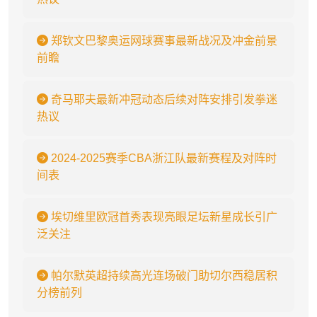
郑钦文巴黎奥运网球赛事最新战况及冲金前景
前瞻
奇马耶夫最新冲冠动态后续对阵安排引发拳迷
热议
2024-2025赛季CBA浙江队最新赛程及对阵时
间表
埃切维里欧冠首秀表现亮眼足坛新星成长引广
泛关注
帕尔默英超持续高光连场破门助切尔西稳居积
分榜前列