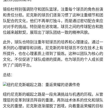
锡伯杜特别强调防守和团队篮球，注重每个球员的角色扮演
和责任分担。尼克斯的球员们逐渐习惯了这种注重细节和团
队配合的文化，他们不再单打独斗，而是通过密切配合来应
对对手的挑战。特别是在进攻端，球员之间的传球配合和跑
位越来越默契，展现出了球队团结一致的精神风貌。
此外，球队也特别注重年轻球员的培养和心理建设。通过一
系列的心理辅导和训练，尼克斯的年轻球员不仅在技术上有
所提升，也在心理素质上得到了锻炼。这种以团队为核心的
文化，不仅促进了球队成绩的提高，也为球员的个人成长提
供了广阔的平台。
总结：
纽约尼克斯的崛起之路是一段充满挑战与机遇的历程。从管
理层的变革到球员阵容的重建，再到战术体系的优化和球队
文化的重塑，尼克斯逐渐摆脱了困境，向着重返荣耀的目标