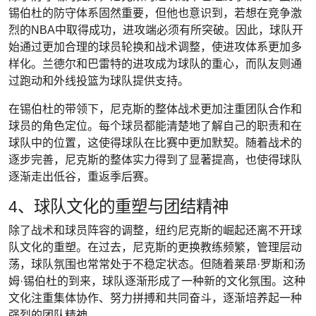
锡伯杜的防守体系固然重要，但他也意识到，若想在竞争激
烈的NBA中取得成功，进攻端必须有所突破。因此，球队开
始通过更加合理的球员轮换和战术调整，使进攻体系更加多
样化。兰德尔和巴雷特的进攻成为球队的重心，而队友则通
过跑动和外线投篮为球队提供支持。
在锡伯杜的带领下，尼克斯的整体战术更加注重团队合作和
球员的角色定位。每个球员都能清楚地了解自己的职责和在
球队中的位置，这使得球队在比赛中更加默契。随着战术的
逐步完善，尼克斯的整体实力得到了显著提高，也使得球队
逐渐走出低谷，重返季后赛。
4、球队文化的重塑与团结精神
除了战术和球员阵容的调整，纽约尼克斯的崛起还离不开球
队文化的重塑。在过去，尼克斯的更换教练频繁，管理层动
荡，球队氛围也常常处于不稳定状态。但随着莱昂·罗斯和汤
姆·锡伯杜的到来，球队逐渐形成了一种新的文化氛围。这种
文化注重集体协作、努力拼搏和共同奋斗，逐渐培养起一种
强烈的团队精神。