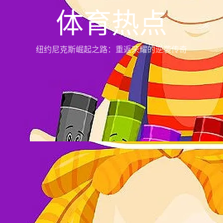
体育热点
纽约尼克斯崛起之路：重返荣耀的逆袭传奇