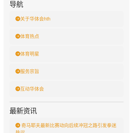
导航
关于华体会hth
体育热点
体育明星
服务宗旨
互动华体会
最新资讯
奇马耶夫最新比赛动向后续冲冠之路引发拳迷
热议