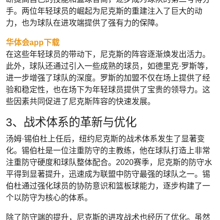
手。两位年轻球员的崛起为尼克斯的重建注入了巨大的动
力，也为球队在进攻端提供了强有力的保障。
华体会app下载
在这些年轻球员的带动下，尼克斯的阵容逐渐焕发出活力。
此外，球队还通过引入一些成熟的球员，如德里克·罗斯等，
进一步增强了球队的深度。罗斯的加盟不仅在场上提供了经
验和稳定性，也在场下为年轻球员提供了宝贵的领导力。这
些因素共同促进了尼克斯阵容的快速发展。
3、战术体系的革新与优化
汤姆·锡伯杜上任后，纽约尼克斯的战术体系发生了显著变
化。锡伯杜是一位注重防守的主教练，他在球队打造上非常
注重防守硬度和球队整体配合。2020赛季，尼克斯的防守水
平得到显著提升，迅速成为联盟中防守最强的球队之一。锡
伯杜通过强化球员的协防意识和篮板球能力，逐步构建了一
个以防守为核心的体系。
除了防守端的提升，尼克斯的进攻战术也经历了优化。虽然