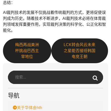
总结：
AI裁判技术的发展不仅挑战着传统裁判的方式，更将促使误
判成为历史。随着技术不断进步，AI裁判技术必将在体育裁
判领域发挥重要作用，实现裁判决策的科学化、公正化和智
能化。
梅西再战美洲
LCK转会风云未来
杯挑战巴西主
之星能否接班韩国
宰地位
电竞王朝
导航
关于华体会hth