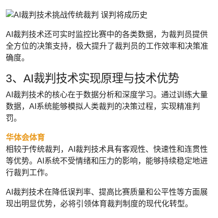
AI裁判技术还可实时监控比赛中的各类数据，为裁判员提供
全方位的决策支持，极大提升了裁判员的工作效率和决策准
确度。
3、AI裁判技术实现原理与技术优势
AI裁判技术的核心在于数据分析和深度学习。通过训练大量
数据，AI系统能够模拟人类裁判的决策过程，实现精准判
罚。
华体会体育
相较于传统裁判，AI裁判技术具有客观性、快速性和连贯性
等优势。AI系统不受情绪和压力的影响，能够持续稳定地进
行裁判工作。
AI裁判技术在降低误判率、提高比赛质量和公平性等方面展
现出明显优势，必将引领体育裁判制度的现代化转型。