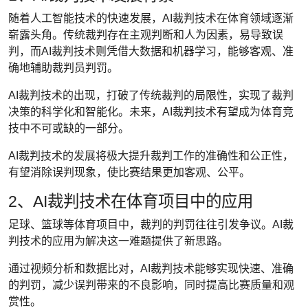
随着人工智能技术的快速发展，AI裁判技术在体育领域逐渐
崭露头角。传统裁判存在主观判断和人为因素，易导致误
判，而AI裁判技术则凭借大数据和机器学习，能够客观、准
确地辅助裁判员判罚。
AI裁判技术的出现，打破了传统裁判的局限性，实现了裁判
决策的科学化和智能化。未来，AI裁判技术有望成为体育竞
技中不可或缺的一部分。
AI裁判技术的发展将极大提升裁判工作的准确性和公正性，
有望消除误判现象，使比赛结果更加客观、公平。
2、AI裁判技术在体育项目中的应用
足球、篮球等体育项目中，裁判的判罚往往引发争议。AI裁
判技术的应用为解决这一难题提供了新思路。
通过视频分析和数据比对，AI裁判技术能够实现快速、准确
的判罚，减少误判带来的不良影响，同时提高比赛质量和观
赏性。