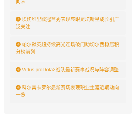
间表
埃切维里欧冠首秀表现亮眼足坛新星成长引广
泛关注
帕尔默英超持续高光连场破门助切尔西稳居积
分榜前列
Virtus.proDota2战队最新赛事战况与阵容调整
科尔宾卡罗尔最新赛场表现职业生涯近期动向
一览