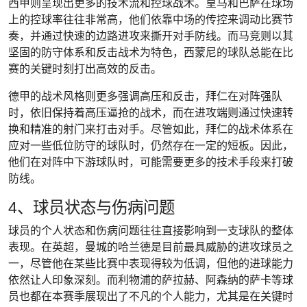
西甲则呈现出更多的技术流和控球战术。皇马和巴萨在球场
上的控球率往往非常高，他们依靠中场的传控来调动比赛节
奏，并通过快速的边路进攻来撕开对手防线。而马竞则以其
坚固的防守体系和反击战术为特色，西蒙尼的球队总能在比
赛的关键时刻打出高效的反击。
德甲的战术风格则更多强调高压和反击，拜仁在对阵强队
时，依旧保持着高压逼抢的战术，而在进攻端则通过快速转
换和精准的射门来打击对手。尽管如此，拜仁的战术体系在
应对一些低位防守的球队时，仍然存在一定的短板。因此，
他们在对阵中下游球队时，可能需要更多的技术手段来打破
防线。
4、球员状态与伤病问题
球员的个人状态和伤病问题往往直接影响到一支球队的整体
表现。在英超，曼城的哈兰德是目前最具威胁的进攻球员之
一，尽管他在某些比赛中表现得较为低调，但他的进球能力
依然让人印象深刻。而利物浦的萨拉赫、阿森纳的萨卡等球
员也都在本赛季展现出了不凡的个人能力，尤其是在关键时