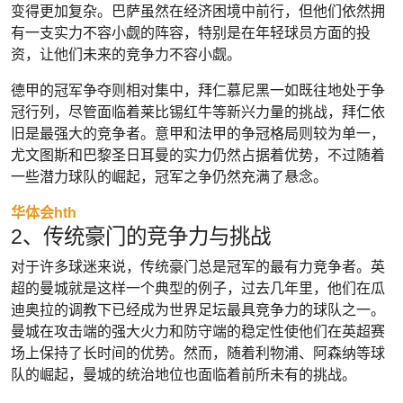
变得更加复杂。巴萨虽然在经济困境中前行，但他们依然拥
有一支实力不容小觑的阵容，特别是在年轻球员方面的投
资，让他们未来的竞争力不容小觑。
德甲的冠军争夺则相对集中，拜仁慕尼黑一如既往地处于争
冠行列，尽管面临着莱比锡红牛等新兴力量的挑战，拜仁依
旧是最强大的竞争者。意甲和法甲的争冠格局则较为单一，
尤文图斯和巴黎圣日耳曼的实力仍然占据着优势，不过随着
一些潜力球队的崛起，冠军之争仍然充满了悬念。
华体会hth
2、传统豪门的竞争力与挑战
对于许多球迷来说，传统豪门总是冠军的最有力竞争者。英
超的曼城就是这样一个典型的例子，过去几年里，他们在瓜
迪奥拉的调教下已经成为世界足坛最具竞争力的球队之一。
曼城在攻击端的强大火力和防守端的稳定性使他们在英超赛
场上保持了长时间的优势。然而，随着利物浦、阿森纳等球
队的崛起，曼城的统治地位也面临着前所未有的挑战。