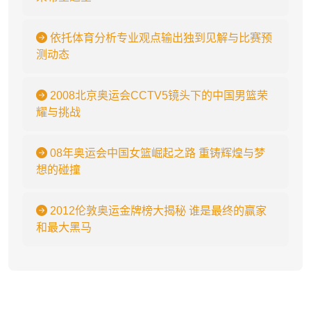
依托体育分析专业观点输出独到见解与比赛预
测动态
2008北京奥运会CCTV5镜头下的中国男篮荣
耀与挑战
08年奥运会中国女篮崛起之路 重铸辉煌与梦
想的碰撞
2012伦敦奥运金牌榜大揭秘 谁是最终的赢家
和最大黑马