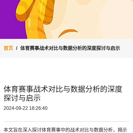
首页
体育赛事战术对比与数据分析的深度探讨与启示
体育赛事战术对比与数据分析的深度
探讨与启示
2024-09-22 18:26:40
本文旨在深入探讨体育赛事中的战术对比与数据分析，揭示