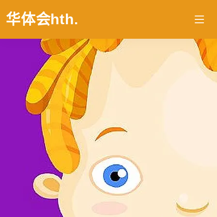
华体会hth
.