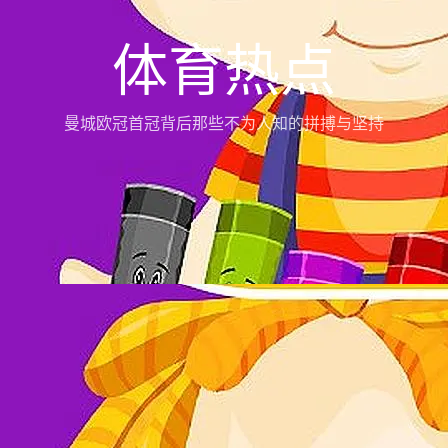
体育热点
曼城欧冠首冠背后那些不为人知的拼搏与坚持