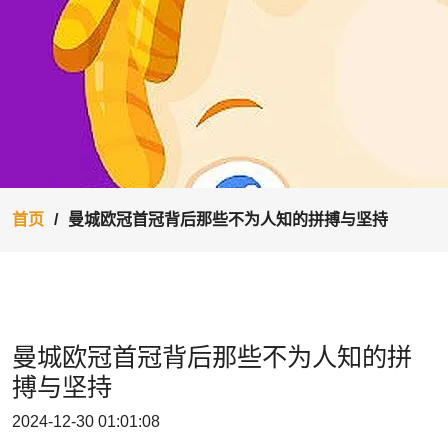
首页
曼城欧冠首冠背后那些不为人知的拼搏与坚持
曼城欧冠首冠背后那些不为人知的拼
搏与坚持
2024-12-30 01:01:08