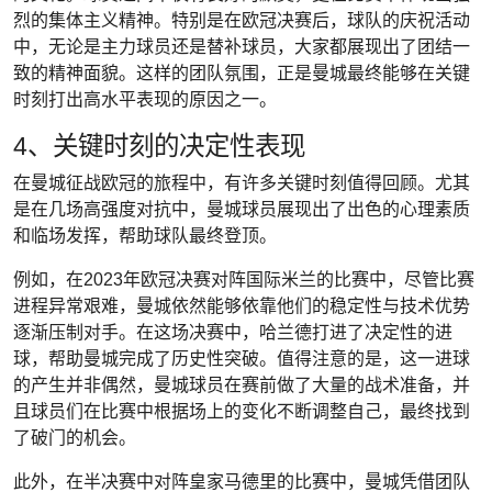
烈的集体主义精神。特别是在欧冠决赛后，球队的庆祝活动
中，无论是主力球员还是替补球员，大家都展现出了团结一
致的精神面貌。这样的团队氛围，正是曼城最终能够在关键
时刻打出高水平表现的原因之一。
4、关键时刻的决定性表现
在曼城征战欧冠的旅程中，有许多关键时刻值得回顾。尤其
是在几场高强度对抗中，曼城球员展现出了出色的心理素质
和临场发挥，帮助球队最终登顶。
例如，在2023年欧冠决赛对阵国际米兰的比赛中，尽管比赛
进程异常艰难，曼城依然能够依靠他们的稳定性与技术优势
逐渐压制对手。在这场决赛中，哈兰德打进了决定性的进
球，帮助曼城完成了历史性突破。值得注意的是，这一进球
的产生并非偶然，曼城球员在赛前做了大量的战术准备，并
且球员们在比赛中根据场上的变化不断调整自己，最终找到
了破门的机会。
此外，在半决赛中对阵皇家马德里的比赛中，曼城凭借团队