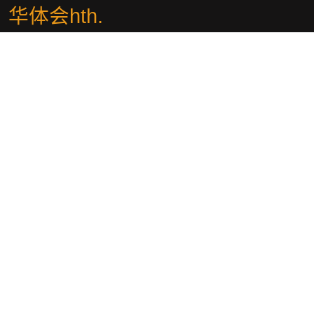
华体会hth
.
华体会-华体会平台-华体会体育官网🧧「冷月推荐」🧧华体会为用户
提供最新的体育赛事和资讯。通过华体会hth官网,您可以获取赛事直
播和专家分析。hth平台致力于提供卓越的用户体验,让您轻松享受体
育乐趣。立即访问华体会官网,开启精彩的体育之旅。
社交平台
导航
关于华体会hth
体育热点