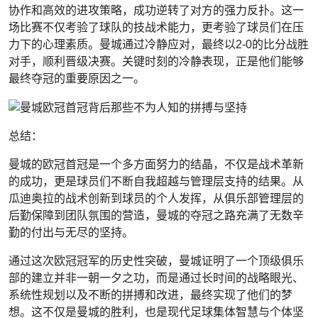
协作和高效的进攻策略，成功逆转了对方的强力反扑。这一
场比赛不仅考验了球队的技战术能力，更考验了球员们在压
力下的心理素质。曼城通过冷静应对，最终以2-0的比分战胜
对手，顺利晋级决赛。关键时刻的冷静表现，正是他们能够
最终夺冠的重要原因之一。
总结：
曼城的欧冠首冠是一个多方面努力的结晶，不仅是战术革新
的成功，更是球员们不断自我超越与管理层支持的结果。从
瓜迪奥拉的战术创新到球员的个人发挥，从俱乐部管理层的
后勤保障到团队氛围的营造，曼城的夺冠之路充满了无数辛
勤的付出与无尽的坚持。
通过这次欧冠冠军的历史性突破，曼城证明了一个顶级俱乐
部的建立并非一朝一夕之功，而是通过长时间的战略眼光、
系统性规划以及不断的拼搏和改进，最终实现了他们的梦
想。这不仅是曼城的胜利，也是现代足球集体智慧与个体坚