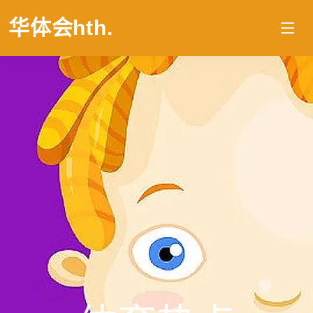
华体会hth
.