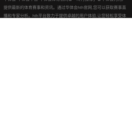
提供最新的体育赛事和资讯。通过华体会hth官网,您可以获取赛事直
播和专家分析。hth平台致力于提供卓越的用户体验,让您轻松享受体
育乐趣。立即访问华体会官网,开启精彩的体育之旅。
社交平台
导航
关于华体会hth
体育热点
体育明星
服务宗旨
互动华体会