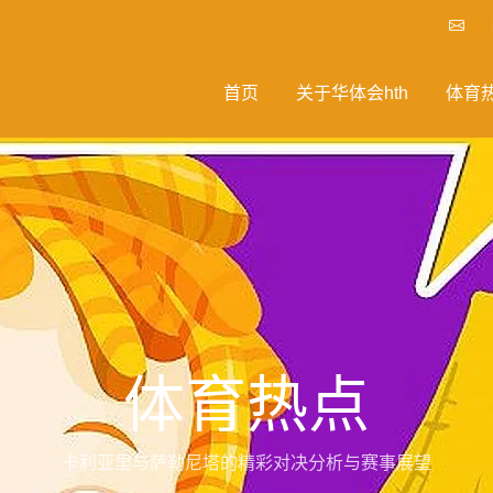
首页
关于华体会hth
体育
体育热点
卡利亚里与萨勒尼塔的精彩对决分析与赛事展望