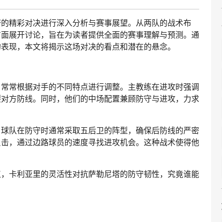
塔的精彩对决进行深入分析与赛事展望。从两队的战术布
方面展开讨论，旨在为读者提供全面的赛事理解与预测。通
的表现，本文将揭示这场对决的看点和潜在的悬念。
，常常根据对手的不同特点进行调整。主教练在进攻时强调
裂对方防线。同时，他们的中场配置兼顾防守与进攻，力求
。球队在防守时通常采取五后卫的阵型，确保后防线的严密
反击，通过边路球员的速度寻找进攻机会。这种战术使得他
点，卡利亚里的灵活性对抗萨勒尼塔的防守韧性，究竟谁能