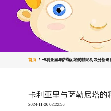
首页
卡利亚里与萨勒尼塔的精彩对决分析与
卡利亚里与萨勒尼塔的
2024-11-06 02:22:36