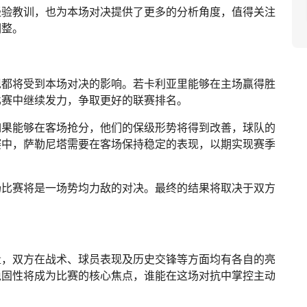
经验教训，也为本场对决提供了更多的分析角度，值得关注
调整。
现都将受到本场对决的影响。若卡利亚里能够在主场赢得胜
比赛中继续发力，争取更好的联赛排名。
如果能够在客场抢分，他们的保级形势将得到改善，球队的
赛中，萨勒尼塔需要在客场保持稳定的表现，以期实现赛季
场比赛将是一场势均力敌的对决。最终的结果将取决于双方
量，双方在战术、球员表现及历史交锋等方面均有各自的亮
稳固性将成为比赛的核心焦点，谁能在这场对抗中掌控主动