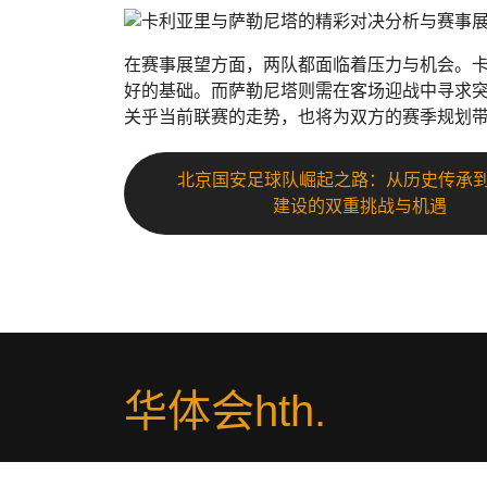
在赛事展望方面，两队都面临着压力与机会。
好的基础。而萨勒尼塔则需在客场迎战中寻求
关乎当前联赛的走势，也将为双方的赛季规划
北京国安足球队崛起之路：从历史传承
建设的双重挑战与机遇
华体会hth
.