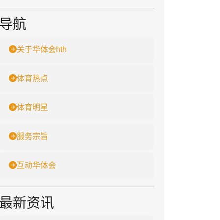
导航
关于华体会hth
体育热点
体育明星
服务宗旨
互动华体会
最新资讯