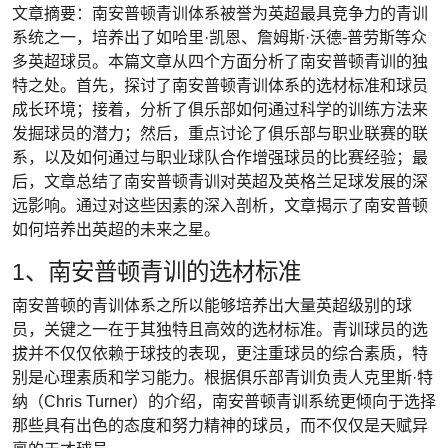
文章摘要：南安普顿青训体系被誉为英超最具竞争力的青训
系统之一，培养出了如哈里·凯恩、詹姆斯·沃德-普劳斯等众
多英超球员。本篇文章从四个方面分析了南安普顿青训的独
特之处。首先，探讨了南安普顿青训体系的选材标准和球员
成长环境；接着，分析了俱乐部如何通过科学的训练方法来
发掘球员的潜力；然后，重点讨论了俱乐部与职业联赛的联
系，以及如何通过与职业球队合作增强球员的比赛经验；最
后，文章总结了南安普顿青训对英超及英格兰足球发展的深
远影响。通过对这些因素的深入剖析，文章揭示了南安普顿
如何培养出英超的未来之星。
1、南安普顿青训的选材标准
南安普顿的青训体系之所以能够培养出大量英超级别的球
员，关键之一在于其独特且高效的选材标准。青训球员的选
拔并不仅仅依赖于球技的表现，更注重球员的综合素质，特
别是心理素质和学习能力。根据俱乐部青训负责人克里斯·特
纳（Chris Turner）的介绍，南安普顿青训系统更倾向于选择
那些具有出色的态度和努力精神的球员，而不仅仅是天赋异