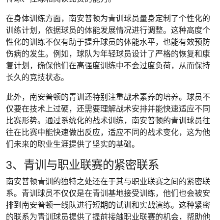
在身体训练方面，南安普顿为青训球员量身定制了个性化的
训练计划，依据球员的体能发展情况进行调整。这种高度个
性化的训练不仅有助于提升球员的体能水平，也能有效预防
伤病的发生。例如，球队为年轻球员设计了严格的恢复和康
复计划，确保他们在高强度训练中不会过度负荷，从而保持
长久的竞技状态。
此外，南安普顿的青训还特别注重战术素养的培养。球员不
仅要在技术上过硬，还需要理解战术安排并能快速适应不同
比赛形势。通过系统化的战术训练，南安普顿的青训球员往
往在比赛中能快速做出反应，适应不同的战术变化，这为他
们未来的职业生涯提供了坚实的基础。
3、青训与职业联赛的紧密联系
南安普顿青训的独特之处还在于其与职业联赛之间的紧密联
系。青训球员不仅仅是在青训基地接受训练，他们也会被安
排到南安普顿一线队进行短期的试训和实战演练。这种紧密
的联系为青训球员提供了提前接触职业联赛的机会，帮助他