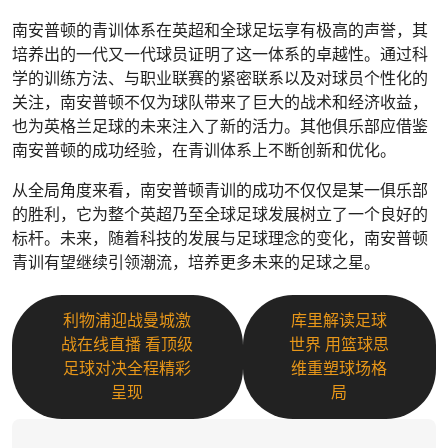
南安普顿的青训体系在英超和全球足坛享有极高的声誉，其
培养出的一代又一代球员证明了这一体系的卓越性。通过科
学的训练方法、与职业联赛的紧密联系以及对球员个性化的
关注，南安普顿不仅为球队带来了巨大的战术和经济收益，
也为英格兰足球的未来注入了新的活力。其他俱乐部应借鉴
南安普顿的成功经验，在青训体系上不断创新和优化。
从全局角度来看，南安普顿青训的成功不仅仅是某一俱乐部
的胜利，它为整个英超乃至全球足球发展树立了一个良好的
标杆。未来，随着科技的发展与足球理念的变化，南安普顿
青训有望继续引领潮流，培养更多未来的足球之星。
利物浦迎战曼城激
库里解读足球
战在线直播 看顶级
世界 用篮球思
足球对决全程精彩
维重塑球场格
呈现
局