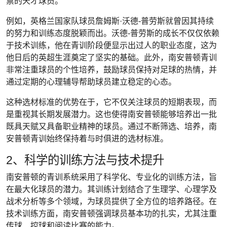
禀的天才球员。
例如，英格兰国家队球员詹姆斯·沃德-普劳斯就曾因其持续
的努力和训练态度脱颖而出。沃德-普劳斯的成长不仅仅依赖
于技术训练，他在青训阶段便显示出过人的职业态度，这为
他日后的英超生涯奠定了坚实的基础。此外，南安普顿青训
非常注重球员的个性培养，鼓励球员保持对足球的热情，并
通过定期的心理辅导帮助球员建立稳定的心态。
这种选材标准的优势在于，它不仅关注球员的短期表现，而
是重视其长期发展潜力。这也使得南安普顿能够培养出一批
既具天赋又具备职业精神的球员。通过不断筛选、培养，南
安普顿青训始终保持着与时俱进的选材标准。
2、科学的训练方法与技术提升
南安普顿的青训系统采用了科学化、专业化的训练方法，旨
在最大化球员的潜力。其训练计划结合了生理学、心理学及
战术分析等多个领域，为球员提供了全方位的培养路径。在
技术训练方面，南安普顿强调球员基本功的扎实，尤其注重
传球、控球和阅读比赛的能力。