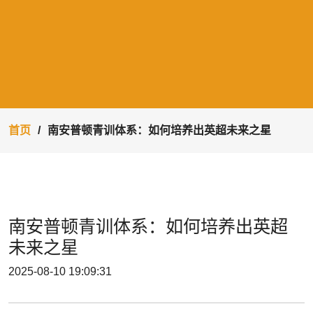
首页
南安普顿青训体系：如何培养出英超未来之星
南安普顿青训体系：如何培养出英超
未来之星
2025-08-10 19:09:31