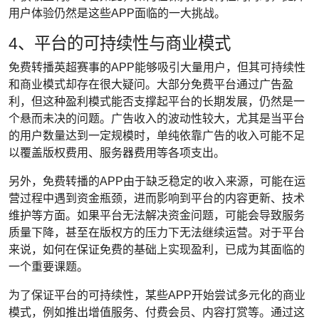
用户体验仍然是这些APP面临的一大挑战。
4、平台的可持续性与商业模式
免费转播英超赛事的APP能够吸引大量用户，但其可持续性
和商业模式却存在很大疑问。大部分免费平台通过广告盈
利，但这种盈利模式能否支撑起平台的长期发展，仍然是一
个悬而未决的问题。广告收入的波动性较大，尤其是当平台
的用户数量达到一定规模时，单纯依靠广告的收入可能不足
以覆盖版权费用、服务器费用等各项支出。
另外，免费转播的APP由于缺乏稳定的收入来源，可能在运
营过程中遇到资金瓶颈，进而影响到平台的内容更新、技术
维护等方面。如果平台无法解决资金问题，可能会导致服务
质量下降，甚至在版权方的压力下无法继续运营。对于平台
来说，如何在保证免费的基础上实现盈利，已成为其面临的
一个重要课题。
为了保证平台的可持续性，某些APP开始尝试多元化的商业
模式，例如推出增值服务、付费会员、内容打赏等。通过这