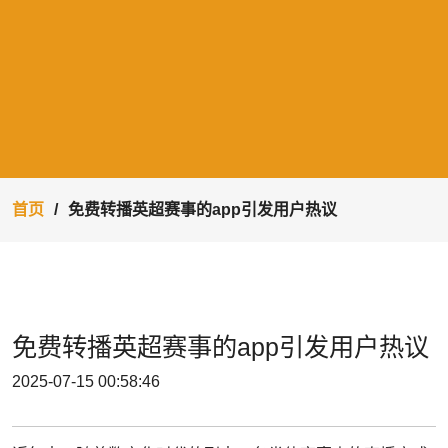
首页
免费转播英超赛事的app引发用户热议
免费转播英超赛事的app引发用户热议
2025-07-15 00:58:46