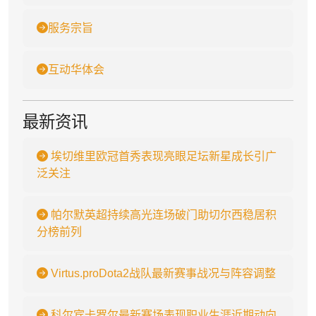
服务宗旨
互动华体会
最新资讯
埃切维里欧冠首秀表现亮眼足坛新星成长引广
泛关注
帕尔默英超持续高光连场破门助切尔西稳居积
分榜前列
Virtus.proDota2战队最新赛事战况与阵容调整
科尔宾卡罗尔最新赛场表现职业生涯近期动向