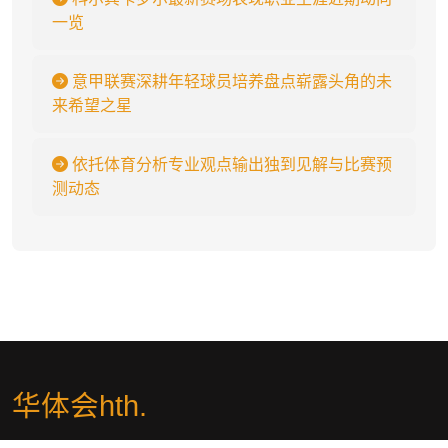
一览
意甲联赛深耕年轻球员培养盘点崭露头角的未
来希望之星
依托体育分析专业观点输出独到见解与比赛预
测动态
华体会hth
.