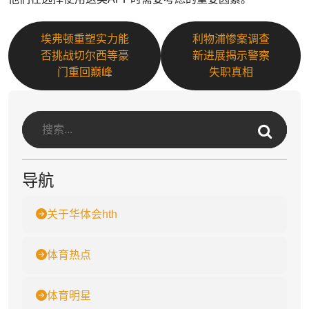
埃弗顿重塑实力能
利物浦惨案调查
否挑战切尔西等豪
新进展揭示警察
门重回巅峰
失职真相
导航
关于华体会hth
体育热点
体育明星