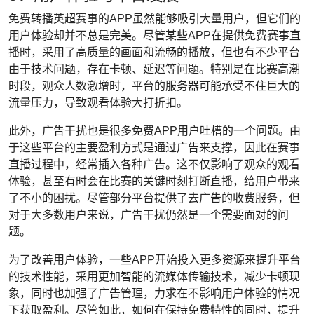
免费转播英超赛事的APP虽然能够吸引大量用户，但它们的
用户体验却并不总是完美。尽管某些APP在提供免费赛事直
播时，采用了高质量的画面和流畅的播放，但也有不少平台
由于技术问题，存在卡顿、延迟等问题。特别是在比赛高潮
时段，观众人数激增时，平台的服务器可能承受不住巨大的
流量压力，导致观看体验大打折扣。
此外，广告干扰也是很多免费APP用户吐槽的一个问题。由
于这些平台的主要盈利方式是通过广告来支撑，因此在赛事
直播过程中，经常插入各种广告。这不仅影响了观众的观看
体验，甚至有时会在比赛的关键时刻打断直播，给用户带来
了不小的困扰。尽管部分平台提供了去广告的收费服务，但
对于大多数用户来说，广告干扰仍然是一个需要面对的问
题。
为了改善用户体验，一些APP开始投入更多资源来提升平台
的技术性能，采用更加智能的流媒体传输技术，减少卡顿现
象，同时也加强了广告管理，力求在不影响用户体验的情况
下获取盈利。尽管如此，如何在保持免费特性的同时，提升