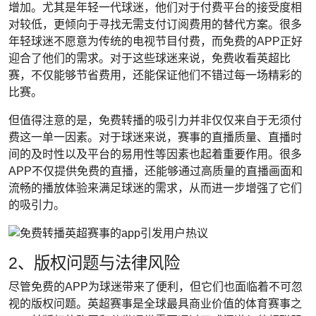
增加。尤其是年轻一代球迷，他们对于付费平台的接受度相
对较低，更倾向于寻找无需支付订阅费用的替代方案。很多
年轻球迷不愿意为传统的电视节目付费，而免费的APP正好
迎合了他们的需求。对于这些球迷来说，免费收看英超比
赛，不仅能够节省费用，还能保证他们不错过每一场精彩的
比赛。
但值得注意的是，免费转播的吸引力并非仅仅来自于无须付
费这一单一因素。对于球迷来说，赛事的直播质量、直播时
间的及时性以及平台的易用性等因素也起着重要作用。很多
APP不仅提供免费的直播，还能够通过高质量的直播画面和
流畅的播放体验来满足球迷的需求，从而进一步增强了它们
的吸引力。
2、版权问题与法律风险
尽管免费的APP为球迷带来了便利，但它们也面临着不可忽
视的版权问题。英超赛事是全球最具商业价值的体育赛事之