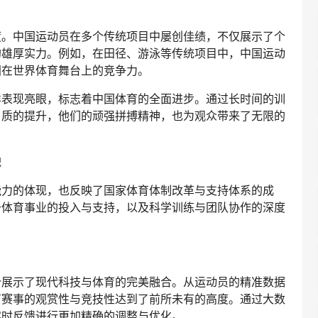
度。中国运动员在多个传统项目中屡创佳绩，不仅展示了个
的雄厚实力。例如，在田径、游泳等传统项目中，中国运动
国在世界体育舞台上的竞争力。
样表现亮眼，标志着中国体育的全面进步。通过长时间的训
了质的提升，他们的顽强拼搏精神，也为观众带来了无限的
能力的体现，也反映了国家体育体制改革与支持体系的成
于体育事业的投入与支持，以及科学训练与团队协作的深度
分展示了现代科技与体育的完美融合。从运动员的精准数据
育赛事的观赏性与竞技性达到了前所未有的高度。通过大数
实时反馈进行更加精确的调整与优化。