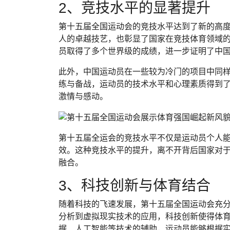
2、竞技水平的显著提升
第十五届全国运动会的竞技水平达到了新的高
人的卓越技艺，也彰显了国家在竞技体育领域
员取得了多个世界级的成绩，进一步证明了中
此外，中国运动员在一些较为冷门的项目中同
练与备战，运动员的技术水平和心理素质得到
激情与感动。
第十五届全运会的竞技水平不仅是运动员个人
效。这种竞技水平的提升，离不开背后国家对
融合。
3、科技创新与体育结合
随着科技的飞速发展，第十五届全国运动会充
分析到虚拟现实技术的应用，科技创新使得体
据、人工智能等技术的辅助，运动员能够根据