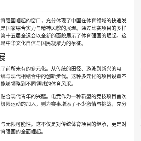
体育强国崛起的窗口，充分体现了中国在体育领域的快速发
更是国家综合实力与精神风貌的展现。通过比赛项目的多样
，第十五届全运会以全新的面貌展示了体育强国的崛起。这
也是中华文化自信与国民凝聚力的象征。
展
现了前所未有的多元化。从传统的田径、游泳到新兴的电
传统与现代相结合中的创新步伐。这种多元化的项目设置不
众能够领略到不同领域的体育风采。
加贴合现代青年的兴趣。电竞作为一种新型的竞技项目首次
。极限运动的加入，则为赛事增添了不少激情与挑战，充分
。
力与无限可能性。这不仅是对传统体育项目的继承，更是对
体育强国的全面崛起。