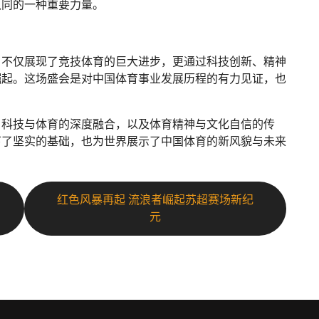
认同的一种重要力量。
，不仅展现了竞技体育的巨大进步，更通过科技创新、精神
崛起。这场盛会是对中国体育事业发展历程的有力见证，也
、科技与体育的深度融合，以及体育精神与文化自信的传
下了坚实的基础，也为世界展示了中国体育的新风貌与未来
红色风暴再起 流浪者崛起苏超赛场新纪
元