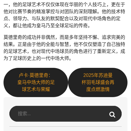
一，他的足球艺术不仅仅体现在华丽的个人技巧上，更在于
他对比赛节奏的精准掌控与对团队的深刻理解。他的技术特
点、领导力、与队友的默契配合以及对现代中场角色的定
义，都让他成为皇马乃至全球足坛的传奇。
莫德里奇的成功并非偶然，而是多年坚持不懈、追求完美的
结果。正是由于他的全能与智慧，他不仅仅塑造了自己独特
的足球艺术，也对现代中场球员的角色进行了重新定义，成
为了足球历史上的一代中场大师。
卢卡·莫德里奇：
2025年苏迪曼
皇马中场大师的足
杯羽毛球盛会再
球艺术与荣耀
度点燃激情