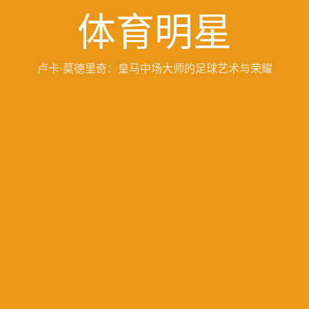
体育明星
卢卡·莫德里奇：皇马中场大师的足球艺术与荣耀