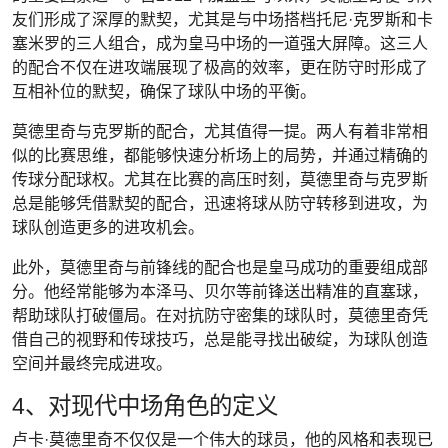
友们形成了深厚的默契，尤其是与中场搭档托尼·克罗斯和卡
塞米罗的三人组合，成为皇马中场的一道强大屏障。这三人
的配合不仅在进攻端展现了极高的效率，更在防守时形成了
互相补位的默契，确保了球队中场的平衡。
莫德里奇与克罗斯的配合，尤其值得一提。两人有着非常相
似的比赛思维，都能够快速分析场上的局势，并通过精确的
传球分配球权。尤其在比赛的高压时刻，莫德里奇与克罗斯
总是能够凭借默契的配合，迅速将球从防守转移到进攻，为
球队创造更多的进攻机会。
此外，莫德里奇与前锋线的配合也是皇马成功的重要组成部
分。他经常能够为本泽马、贝尔等前锋送出精准的直塞球，
帮助球队打破僵局。在对抗防守密集的球队时，莫德里奇凭
借自己的视野和传球技巧，总是能寻找出破绽，为球队创造
空间并最终完成进攻。
4、对现代中场角色的定义
卢卡·莫德里奇不仅仅是一个伟大的球员，他的风格和表现已