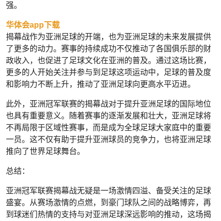
强。
华体会app下载
揭幕战作为亚洲足球的开端，也为亚洲足球的未来发展提供
了更多的动力。赛事的持续成功不仅推动了各国俱乐部的财
政收入，也促进了足球文化在亚洲的普及。通过这场比赛，
更多的人开始关注并参与到足球这项运动中，足球的普及度
和影响力不断上升，推动了亚洲足球向更高水平迈进。
此外，亚洲冠军联赛的揭幕战对于提升亚洲足球的国际地位
也具有重要意义。随着赛事的逐渐发展和壮大，亚洲足球将
不再局限于区域性赛事，而是成为全球足球大家庭中的重要
一员。这不仅有助于提升亚洲球员的竞争力，也将亚洲足球
推向了世界足球舞台。
总结：
亚洲冠军联赛揭幕战无疑是一场激情四溢、备受关注的足球
盛宴。从赛场激情的点燃，到豪门球队之间的战略博弈，再
到球迷们热情的支持与对亚洲足球深远影响的推动，这场揭