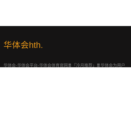
华体会hth
.
华体会-华体会平台-华体会体育官网🧧「冷月推荐」🧧华体会为用户
提供最新的体育赛事和资讯。通过华体会hth官网,您可以获取赛事直
播和专家分析。hth平台致力于提供卓越的用户体验,让您轻松享受体
育乐趣。立即访问华体会官网,开启精彩的体育之旅。
社交平台