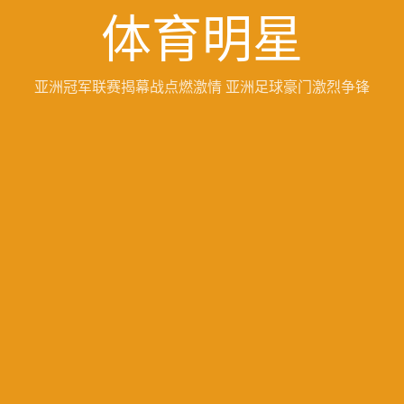
体育明星
亚洲冠军联赛揭幕战点燃激情 亚洲足球豪门激烈争锋