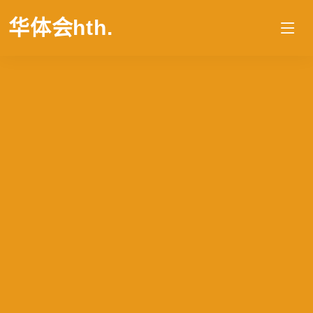
华体会hth
.