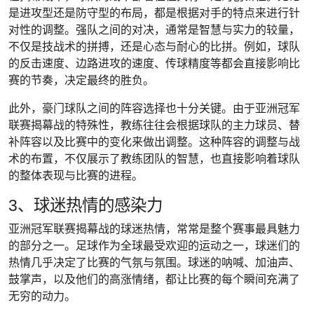
是进攻型还是防守型的布局，都是根据对手的特点来进行针
对性的调整。强队之间的对决，通常是智慧与实力的较量，
不仅是技战术的拼搏，还是心态与耐心的比拼。例如，球队
的反击速度、边路进攻的速度、传球精度等都会直接影响比
赛的节奏，决定最终的胜负。
此外，豪门球队之间的阵容选择也十分关键。由于亚洲冠军
联赛揭幕战的特殊性，教练往往会根据球队的主力球员、替
补阵容以及比赛中的变化来做出调整。这种阵容的调整与战
术的布置，不仅展示了教练团队的智慧，也直接影响着球队
的整体表现与比赛的进程。
3、球迷热情的感染力
亚洲冠军联赛揭幕战的球迷热情，常常是整个赛事最具魅力
的部分之一。足球作为全球最受欢迎的运动之一，球迷们的
热情几乎决定了比赛的气氛与氛围。球迷的呐喊、加油声、
鼓掌声，以及他们的高涨情绪，都让比赛的每个瞬间充满了
无穷的动力。