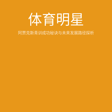
体育明星
阿贾克斯青训成功秘诀与未来发展路径探析