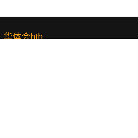
华体会hth
.
华体会-华体会平台-华体会体育官网🧧「冷月推荐」🧧华体会为用户
提供最新的体育赛事和资讯。通过华体会hth官网,您可以获取赛事直
播和专家分析。hth平台致力于提供卓越的用户体验,让您轻松享受体
育乐趣。立即访问华体会官网,开启精彩的体育之旅。
社交平台