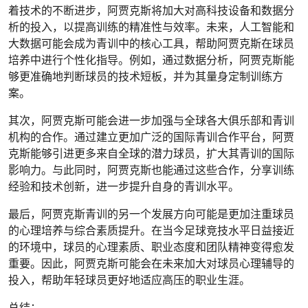
着技术的不断进步，阿贾克斯将加大对高科技设备和数据分
析的投入，以提高训练的精准性与效率。未来，人工智能和
大数据可能会成为青训中的核心工具，帮助阿贾克斯在球员
培养中进行个性化指导。例如，通过数据分析，阿贾克斯能
够更准确地判断球员的技术短板，并为其量身定制训练方
案。
其次，阿贾克斯可能会进一步加强与全球各大俱乐部和青训
机构的合作。通过建立更加广泛的国际青训合作平台，阿贾
克斯能够引进更多来自全球的潜力球员，扩大其青训的国际
影响力。与此同时，阿贾克斯也能通过这些合作，分享训练
经验和技术创新，进一步提升自身的青训水平。
最后，阿贾克斯青训的另一个发展方向可能是更加注重球员
的心理培养与综合素质提升。在当今足球竞技水平日益接近
的环境中，球员的心理素质、职业态度和团队精神变得愈发
重要。因此，阿贾克斯可能会在未来加大对球员心理辅导的
投入，帮助年轻球员更好地适应高压的职业生涯。
总结：