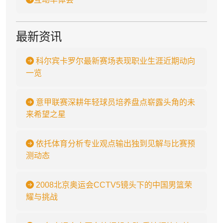
最新资讯
科尔宾卡罗尔最新赛场表现职业生涯近期动向
一览
意甲联赛深耕年轻球员培养盘点崭露头角的未
来希望之星
依托体育分析专业观点输出独到见解与比赛预
测动态
2008北京奥运会CCTV5镜头下的中国男篮荣
耀与挑战