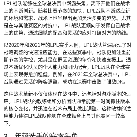
LPL战队能够在全球总决赛中崭露头角，离不开他们在战术
上的不断创新。随着比赛节奏的加快，LPL战队不断适应新
的环境和需求，战术上也呈现出更加灵活多变的趋势。尤其
是在与其他赛区的对抗中，LPL战队更倾向于发挥自己战术
上的优势，通过细腻的配合和灵活的应对打破对方的防线。
以2020年和2021年的LPL赛季为例，LPL战队普遍展现了对
战略调整的快速适应能力。在这些赛季中，战队更加注重前
期节奏的掌控，尤其是在野区资源的争夺和快速支援上。通
过不断优化队员的个人能力和团队配合，LPL战队在全球赛
场上表现得愈加稳健。例如，在2021年全球总决赛中，LPL
战队通过灵活的阵容调整，成功在决赛中击败了强敌DK。
这种战术革新不仅仅体现在战斗中，还包括对游戏版本的适
应。LPL战队的教练组和分析团队通常能第一时间抓住版本
的核心变化，并迅速在战术布局上做出调整。这种敏捷的适
应能力使得LPL战队能够在全球舞台上与其他赛区一较高
下。
3、年轻选手的崭露头角