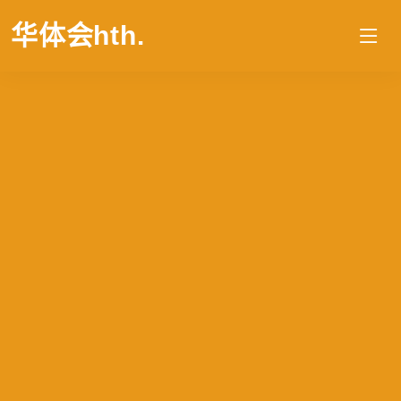
华体会hth
.