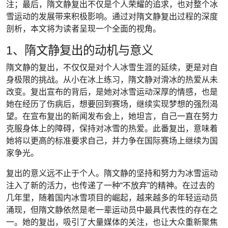
注；最后，隋文静复出不仅是个人荣耀的追求，也对整个冰
雪运动的发展带来积极影响。通过对隋文静复出过程的深度
剖析，本文将为读者呈现一个全面的视角。
1、隋文静复出的动机与意义
隋文静的复出，不仅仅是对个人冰雪生涯的延续，更是对自
身极限的挑战。从小在冰上练习，隋文静对滑冰的热爱从未
改变。复出宣布的背后，是她对冰雪运动深厚的情感，也是
她在经历了伤病后，想要回到赛场，继续实现梦想的强烈渴
望。在宣布复出的新闻发布会上，她坦言，自己一直在努力
克服身体上的障碍，保持对冰雪的热爱。此番复出，意味着
她将以更高的标准要求自己，并力争在国际赛场上继续为国
家争光。
复出的意义远不止于个人。隋文静的坚持和努力为冰雪运动
注入了新的活力，也传递了一种“不放弃”的精神。在过去的
几年里，随着国内冰雪项目的崛起，越来越多的年轻运动员
涌现，但隋文静依然是老一辈运动员中最具代表性的存在之
一。她的复出，吸引了大量媒体的关注，也让大众重新聚焦