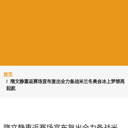
首页
隋文静重返赛场宣布复出全力备战米兰冬奥会冰上梦想再
起航
隋文静重返赛场宣布复出全力备战米