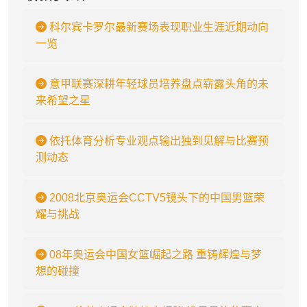
科尔宾卡罗尔最新赛场表现职业生涯近期动向
一览
意甲联赛深耕年轻球员培养盘点崭露头角的未
来希望之星
依托体育分析专业观点输出独到见解与比赛预
测动态
2008北京奥运会CCTV5镜头下的中国男篮荣
耀与挑战
08年奥运会中国女篮崛起之路 重铸辉煌与梦
想的碰撞