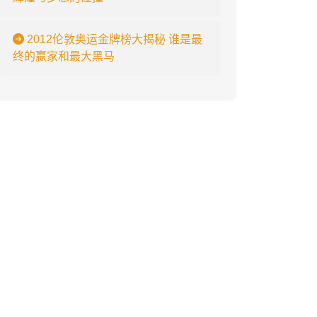
2012伦敦奥运金牌榜大揭秘 谁是最
终的赢家和最大黑马