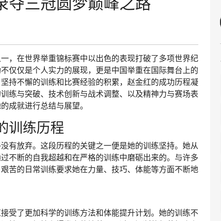
录夺三冠圆梦巅峰之路
之一，在世界举重锦标赛中以出色的表现打破了多项世界纪
功不仅仅是个人实力的展现，更是中国举重在国际舞台上的
、坚持不懈的训练和比赛经验的积累，赵金红的成功历程凝
的训练与突破、技术创新与战术调整、以及精神力与赛场表
她的成就进行总结与展望。
的训练历程
终没有放弃。这段历程的关键之一便是她的训练坚持。她从
通过不断的自我超越和在严格的训练中磨砺出来的。与许多
，艰苦的日常训练要求她在力量、技巧、体能等方面不断地
红接受了更加科学的训练方法和体能提升计划。她的训练不