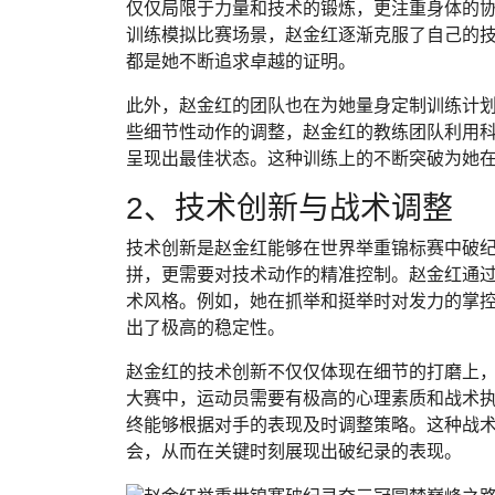
仅仅局限于力量和技术的锻炼，更注重身体的
训练模拟比赛场景，赵金红逐渐克服了自己的
都是她不断追求卓越的证明。
此外，赵金红的团队也在为她量身定制训练计
些细节性动作的调整，赵金红的教练团队利用
呈现出最佳状态。这种训练上的不断突破为她
2、技术创新与战术调整
技术创新是赵金红能够在世界举重锦标赛中破
拼，更需要对技术动作的精准控制。赵金红通
术风格。例如，她在抓举和挺举时对发力的掌
出了极高的稳定性。
赵金红的技术创新不仅仅体现在细节的打磨上
大赛中，运动员需要有极高的心理素质和战术
终能够根据对手的表现及时调整策略。这种战
会，从而在关键时刻展现出破纪录的表现。