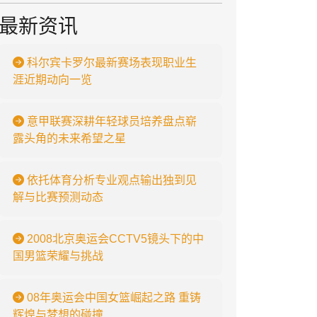
最新资讯
科尔宾卡罗尔最新赛场表现职业生
涯近期动向一览
意甲联赛深耕年轻球员培养盘点崭
露头角的未来希望之星
依托体育分析专业观点输出独到见
解与比赛预测动态
2008北京奥运会CCTV5镜头下的中
国男篮荣耀与挑战
08年奥运会中国女篮崛起之路 重铸
辉煌与梦想的碰撞