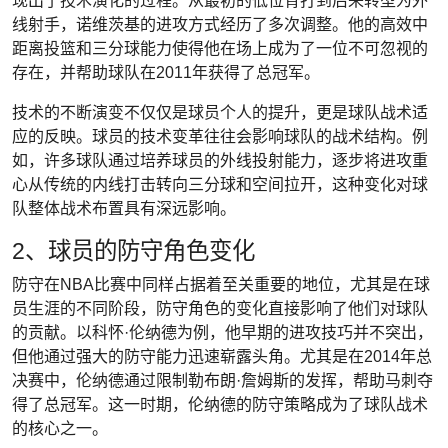
现出了技术演化的过程。从最初的低位背打到后来转型为外
线射手，诺维茨基的进攻方式经历了多次调整。他的高效中
距离投篮和三分球能力使得他在场上成为了一位不可忽视的
存在，并帮助球队在2011年获得了总冠军。
技术的不断演变不仅仅是球员个人的提升，更是球队战术适
应的反映。球员的技术变革往往会影响球队的战术结构。例
如，许多球队通过培养球员的外线投射能力，逐步将进攻重
心从传统的内线打击转向三分球和空间拉开，这种变化对球
队整体战术布置具有深远影响。
2、球员的防守角色变化
防守在NBA比赛中同样占据着至关重要的地位，尤其是在球
员生涯的不同阶段，防守角色的变化直接影响了他们对球队
的贡献。以科怀·伦纳德为例，他早期的进攻技巧并不突出，
但他通过强大的防守能力迅速崭露头角。尤其是在2014年总
决赛中，伦纳德通过限制勒布朗·詹姆斯的发挥，帮助马刺夺
得了总冠军。这一时期，伦纳德的防守策略成为了球队战术
的核心之一。