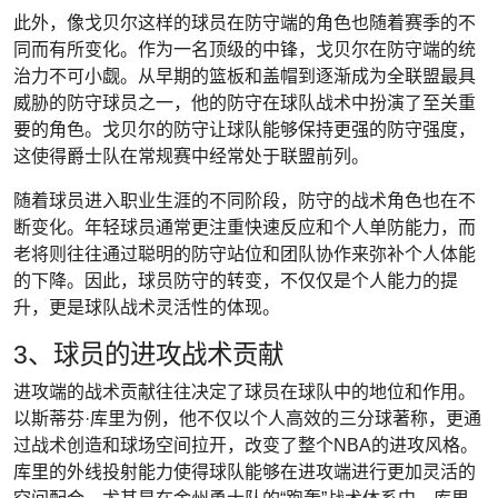
此外，像戈贝尔这样的球员在防守端的角色也随着赛季的不
同而有所变化。作为一名顶级的中锋，戈贝尔在防守端的统
治力不可小觑。从早期的篮板和盖帽到逐渐成为全联盟最具
威胁的防守球员之一，他的防守在球队战术中扮演了至关重
要的角色。戈贝尔的防守让球队能够保持更强的防守强度，
这使得爵士队在常规赛中经常处于联盟前列。
随着球员进入职业生涯的不同阶段，防守的战术角色也在不
断变化。年轻球员通常更注重快速反应和个人单防能力，而
老将则往往通过聪明的防守站位和团队协作来弥补个人体能
的下降。因此，球员防守的转变，不仅仅是个人能力的提
升，更是球队战术灵活性的体现。
3、球员的进攻战术贡献
进攻端的战术贡献往往决定了球员在球队中的地位和作用。
以斯蒂芬·库里为例，他不仅以个人高效的三分球著称，更通
过战术创造和球场空间拉开，改变了整个NBA的进攻风格。
库里的外线投射能力使得球队能够在进攻端进行更加灵活的