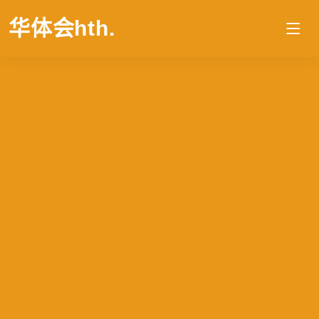
华体会hth
.